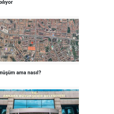
ılıyor
nüşüm ama nasıl?