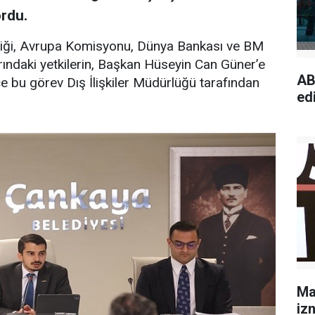
rdu.
rliği, Avrupa Komisyonu, Dünya Bankası ve BM
rındaki yetkilerin, Başkan Hüseyin Can Güner’e
AB
e bu görev Dış İlişkiler Müdürlüğü tarafından
edi
Ma
izn