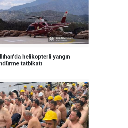
llıhan’da helikopterli yangın
ndürme tatbikatı