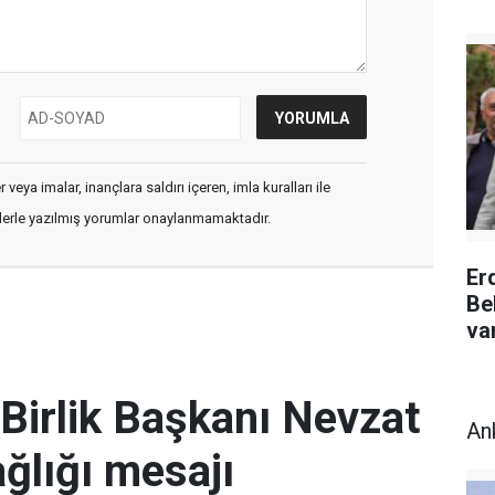
veya imalar, inançlara saldırı içeren, imla kuralları ile
flerle yazılmış yorumlar onaylanmamaktadır.
Er
Be
va
Birlik Başkanı Nevzat
An
ğlığı mesajı