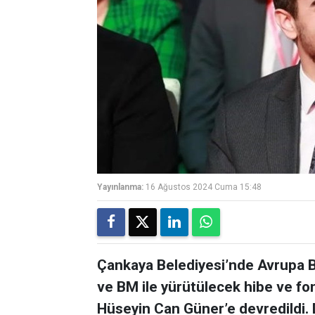
Yayınlanma:
16 Ağustos 2024 Cuma 15:48
Çankaya Belediyesi’nde Avrupa B
ve BM ile yürütülecek hibe ve fo
Hüseyin Can Güner’e devredildi. D