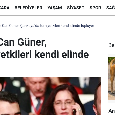
KARA
BELEDIYELER
YAŞAM
SIYASET
SPOR
SAĞ
 Can Güner, Çankaya’da tüm yetkileri kendi elinde topluyor
Can Güner,
Be
tkileri kendi elinde
An