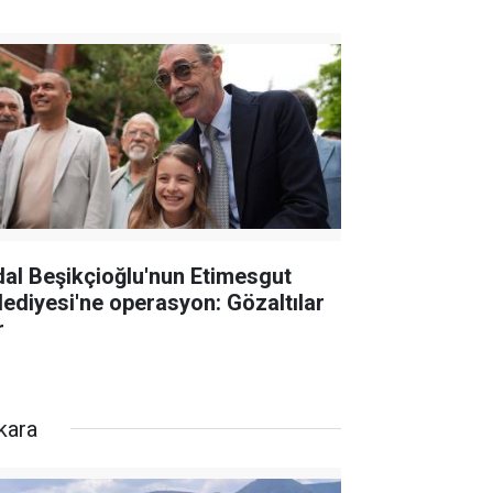
dal Beşikçioğlu'nun Etimesgut
lediyesi'ne operasyon: Gözaltılar
r
kara