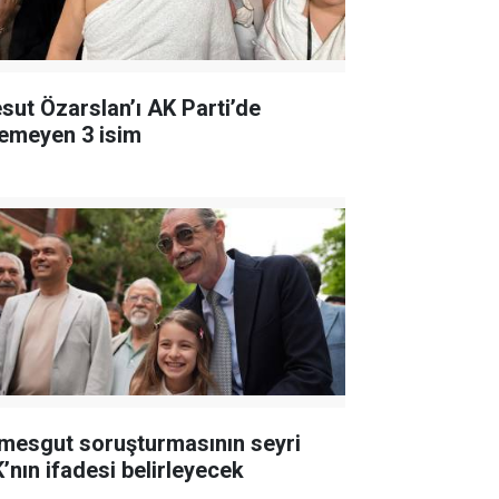
sut Özarslan’ı AK Parti’de
temeyen 3 isim
imesgut soruşturmasının seyri
K’nın ifadesi belirleyecek