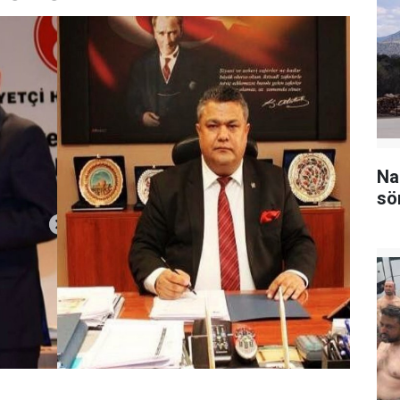
Na
sö