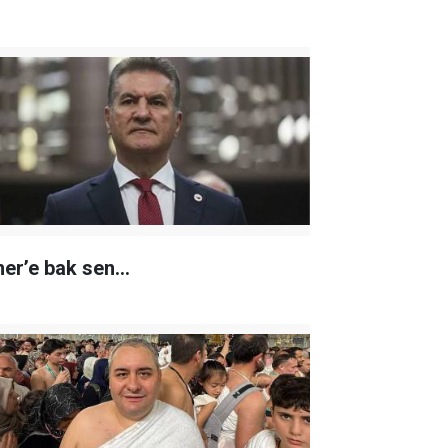
er’e bak sen…