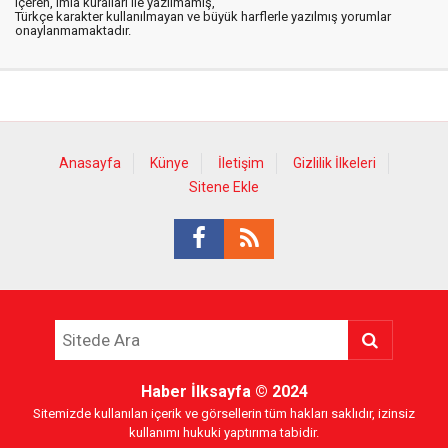
içeren, imla kuralları ile yazılmamış,
Türkçe karakter kullanılmayan ve büyük harflerle yazılmış yorumlar
onaylanmamaktadır.
Anasayfa
Künye
İletişim
Gizlilik İlkeleri
Sitene Ekle
Haber İlksayfa
© 2024
Sitemizde kullanılan içerik ve görsellerin tüm hakları saklıdır, izinsiz
kullanımı hukuki yaptırıma tabidir.