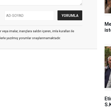
Me
is
veya imalar, inançlara saldırı içeren, imla kuralları ile
flerle yazılmış yorumlar onaylanmamaktadır.
Et
S.