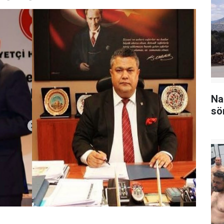
Na
sö