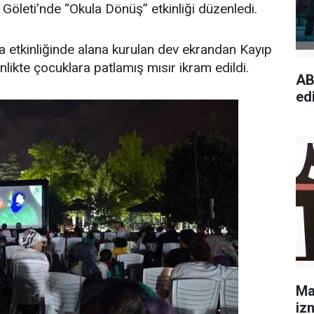
Göleti’nde “Okula Dönüş” etkinliği düzenledi.
hava etkinliğinde alana kurulan dev ekrandan Kayıp
kinlikte çocuklara patlamış mısır ikram edildi.
AB
edi
Ma
izn