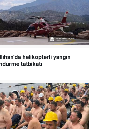
llıhan’da helikopterli yangın
ndürme tatbikatı