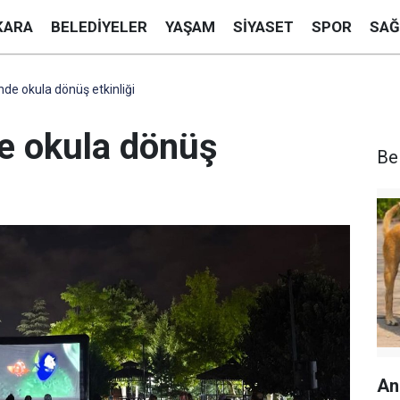
KARA
BELEDIYELER
YAŞAM
SIYASET
SPOR
SAĞ
nde okula dönüş etkinliği
de okula dönüş
Be
An