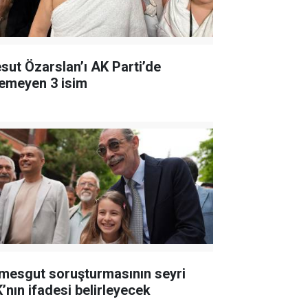
sut Özarslan’ı AK Parti’de
temeyen 3 isim
imesgut soruşturmasının seyri
K’nın ifadesi belirleyecek