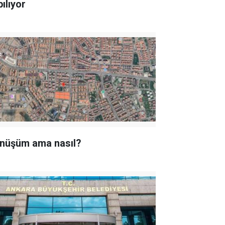
ılıyor
nüşüm ama nasıl?