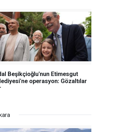
dal Beşikçioğlu'nun Etimesgut
lediyesi'ne operasyon: Gözaltılar
r
kara