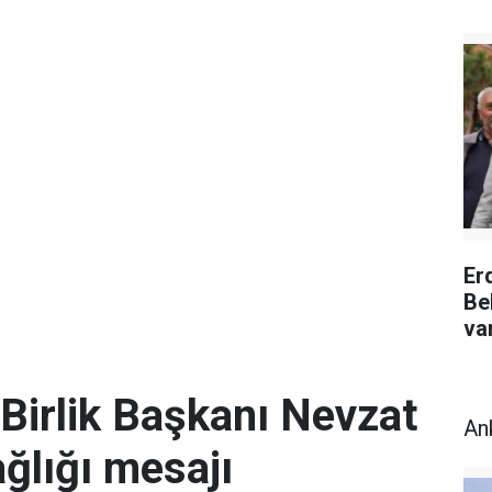
Er
Be
va
Birlik Başkanı Nevzat
An
ğlığı mesajı