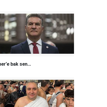
er’e bak sen…