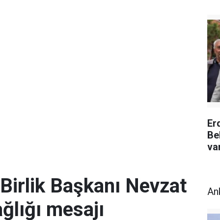
Er
Be
va
Birlik Başkanı Nevzat
An
ğlığı mesajı