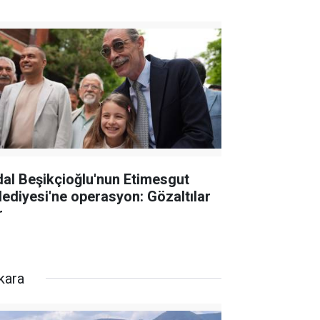
dal Beşikçioğlu'nun Etimesgut
lediyesi'ne operasyon: Gözaltılar
r
kara