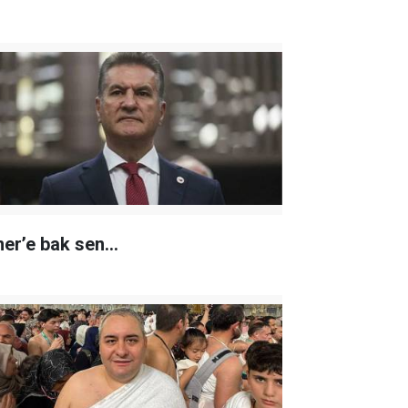
er’e bak sen…