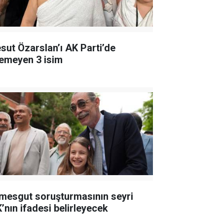
sut Özarslan’ı AK Parti’de
temeyen 3 isim
imesgut soruşturmasının seyri
K’nın ifadesi belirleyecek