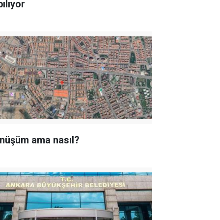
ılıyor
nüşüm ama nasıl?