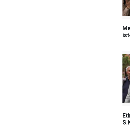
Me
is
Et
S.