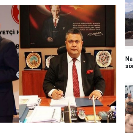
Na
sö