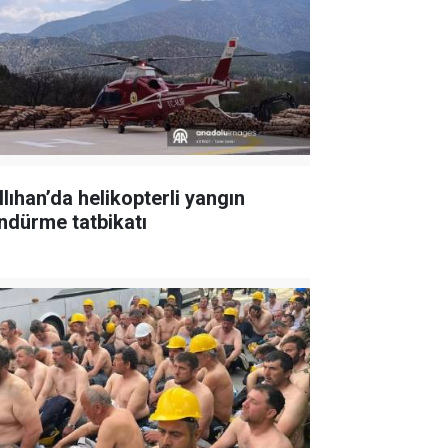
llıhan’da helikopterli yangın
ndürme tatbikatı