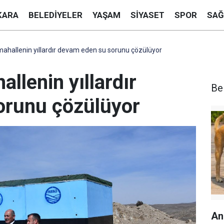
KARA
BELEDIYELER
YAŞAM
SIYASET
SPOR
SAĞ
mahallenin yıllardır devam eden su sorunu çözülüyor
llenin yıllardır
Be
orunu çözülüyor
An