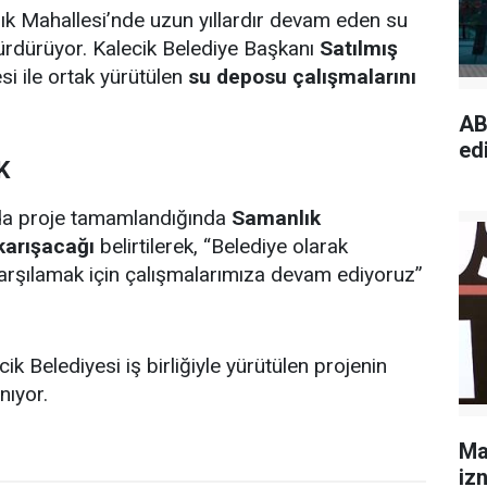
lık Mahallesi’nde uzun yıllardır devam eden su
ürdürüyor. Kalecik Belediye Başkanı
Satılmış
si ile ortak yürütülen
su deposu çalışmalarını
AB
edi
K
ada proje tamamlandığında
Samanlık
karışacağı
belirtilerek, “Belediye olarak
 karşılamak için çalışmalarımıza devam ediyoruz”
k Belediyesi iş birliğiyle yürütülen projenin
nıyor.
Ma
izn