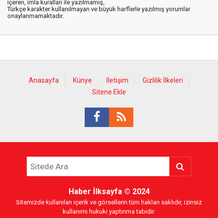
içeren, imla kuralları ile yazılmamış,
Türkçe karakter kullanılmayan ve büyük harflerle yazılmış yorumlar
onaylanmamaktadır.
Anasayfa
Künye
İletişim
Gizlilik İlkeleri
Sitene Ekle
Haber İlksayfa
© 2024
Sitemizde kullanılan içerik ve görsellerin tüm hakları saklıdır, izinsiz
kullanımı hukuki yaptırıma tabidir.