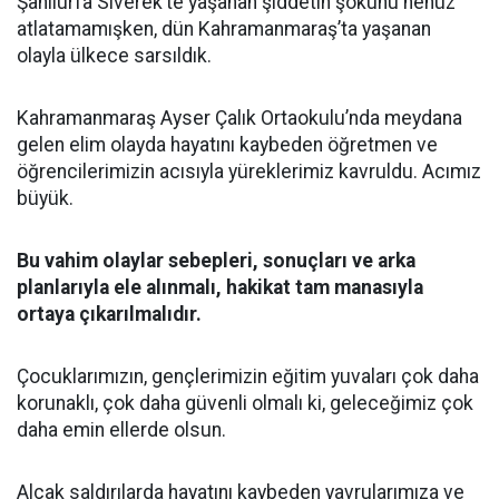
Şanlıurfa Siverek’te yaşanan şiddetin şokunu henüz
atlatamamışken, dün Kahramanmaraş’ta yaşanan
olayla ülkece sarsıldık.
Kahramanmaraş Ayser Çalık Ortaokulu’nda meydana
gelen elim olayda hayatını kaybeden öğretmen ve
öğrencilerimizin acısıyla yüreklerimiz kavruldu. Acımız
büyük.
Bu vahim olaylar sebepleri, sonuçları ve arka
planlarıyla ele alınmalı, hakikat tam manasıyla
ortaya çıkarılmalıdır.
Çocuklarımızın, gençlerimizin eğitim yuvaları çok daha
korunaklı, çok daha güvenli olmalı ki, geleceğimiz çok
daha emin ellerde olsun.
Alçak saldırılarda hayatını kaybeden yavrularımıza ve