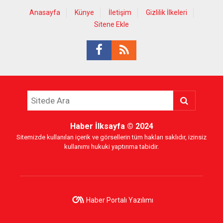
Anasayfa
Künye
İletişim
Gizlilik İlkeleri
Sitene Ekle
Haber İlksayfa
© 2024
Sitemizde kullanılan içerik ve görsellerin tüm hakları saklıdır, izinsiz
kullanımı hukuki yaptırıma tabidir.
Haber Portalı Yazılımı