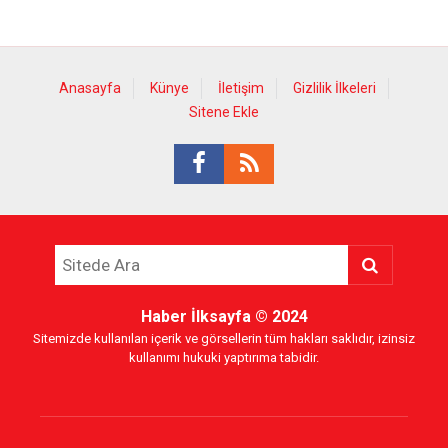
Anasayfa
Künye
İletişim
Gizlilik İlkeleri
Sitene Ekle
Haber İlksayfa
© 2024
Sitemizde kullanılan içerik ve görsellerin tüm hakları saklıdır, izinsiz
kullanımı hukuki yaptırıma tabidir.