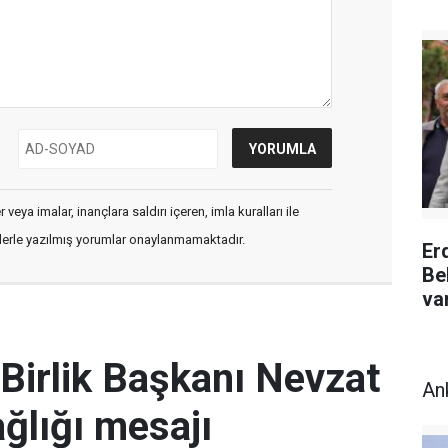
veya imalar, inançlara saldırı içeren, imla kuralları ile
flerle yazılmış yorumlar onaylanmamaktadır.
Er
Be
va
Birlik Başkanı Nevzat
An
ğlığı mesajı