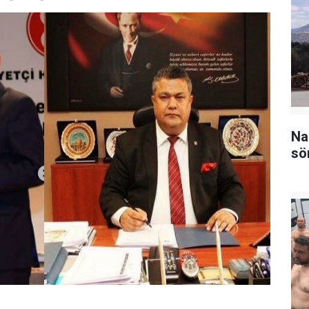
Na
sö