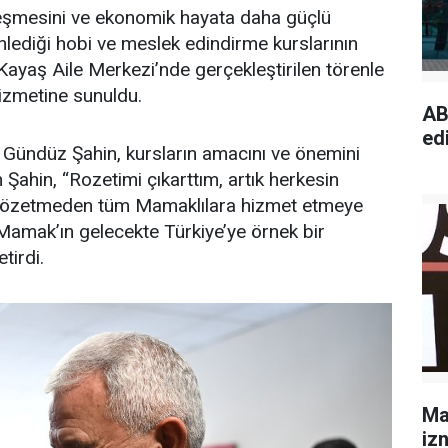
leşmesini ve ekonomik hayata daha güçlü
lediği hobi ve meslek edindirme kurslarının
 Kayaş Aile Merkezi’nde gerçekleştirilen törenle
izmetine sunuldu.
AB
edi
 Gündüz Şahin, kursların amacını ve önemini
Şahin, “Rozetimi çıkarttım, artık herkesin
 gözetmeden tüm Mamaklılara hizmet etmeye
ca Mamak’ın gelecekte Türkiye’ye örnek bir
tirdi.
Ma
izn