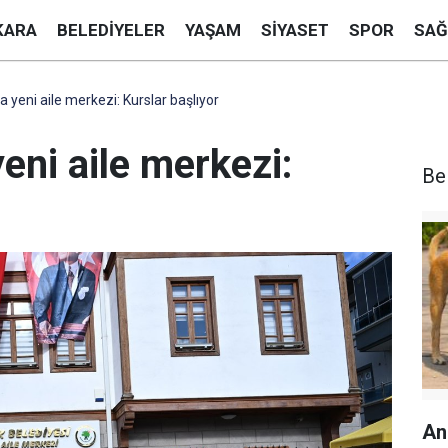
KARA
BELEDIYELER
YAŞAM
SIYASET
SPOR
SAĞ
 yeni aile merkezi: Kurslar başlıyor
eni aile merkezi:
Be
An