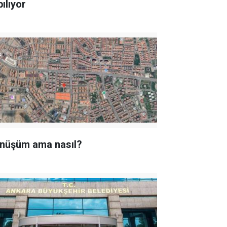
ılıyor
nüşüm ama nasıl?