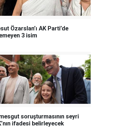
sut Özarslan’ı AK Parti’de
temeyen 3 isim
imesgut soruşturmasının seyri
K’nın ifadesi belirleyecek