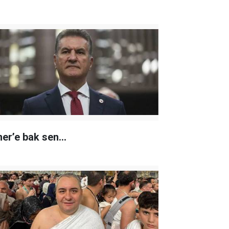
er’e bak sen…