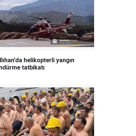
llıhan’da helikopterli yangın
ndürme tatbikatı