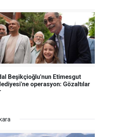
dal Beşikçioğlu'nun Etimesgut
lediyesi'ne operasyon: Gözaltılar
r
kara