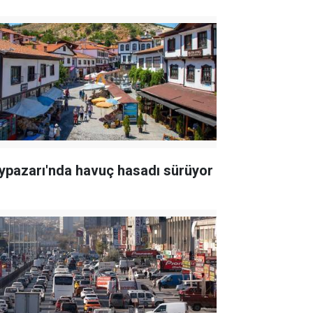
ypazarı'nda havuç hasadı sürüyor