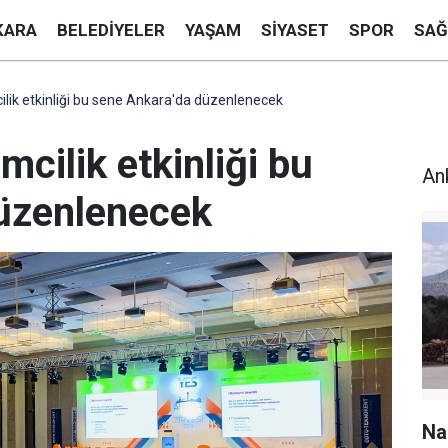
KARA
BELEDIYELER
YAŞAM
SIYASET
SPOR
SAĞ
cilik etkinliği bu sene Ankara'da düzenlenecek
imcilik etkinliği bu
An
üzenlenecek
Na