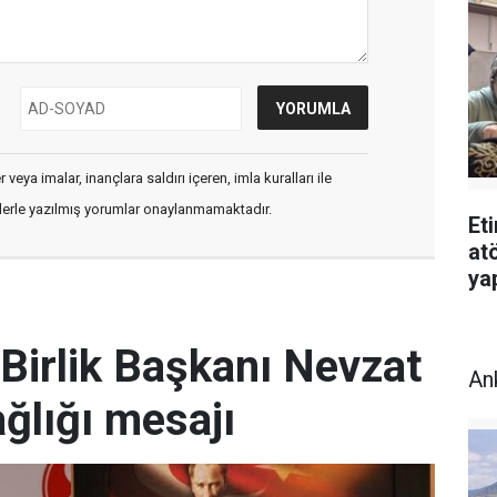
veya imalar, inançlara saldırı içeren, imla kuralları ile
flerle yazılmış yorumlar onaylanmamaktadır.
Et
atö
ya
Birlik Başkanı Nevzat
An
ğlığı mesajı