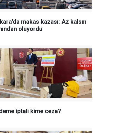
kara'da makas kazası: Az kalsın
nından oluyordu
deme iptali kime ceza?