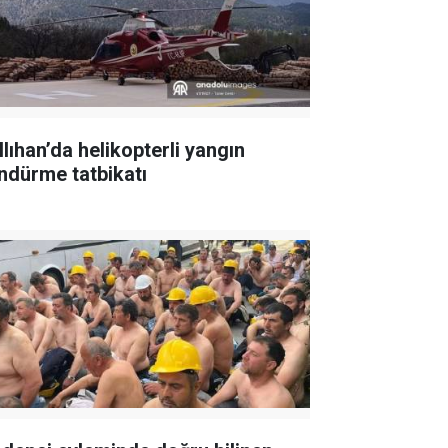
llıhan’da helikopterli yangın
ndürme tatbikatı