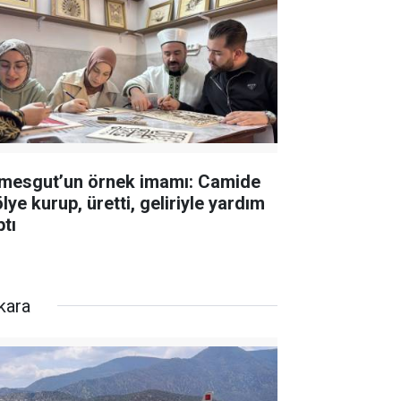
imesgut’un örnek imamı: Camide
lye kurup, üretti, geliriyle yardım
ptı
kara