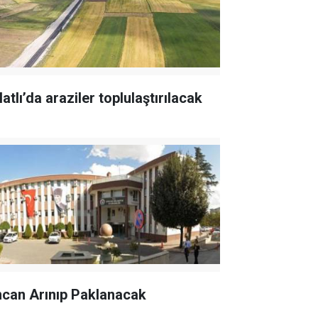
atlı’da araziler toplulaştırılacak
ncan Arınıp Paklanacak