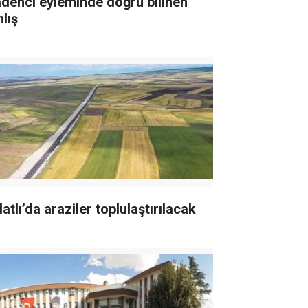
denci eyleminde doğru bilinen
lış
atlı’da araziler toplulaştırılacak