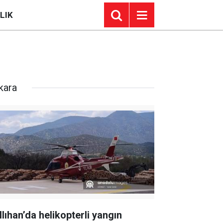
LIK
kara
llıhan’da helikopterli yangın