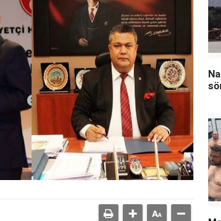
Na
sö