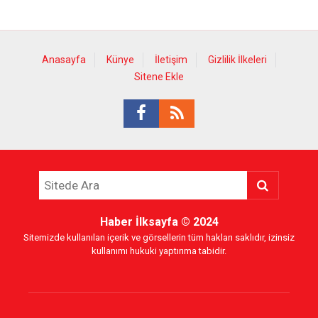
Anasayfa
Künye
İletişim
Gizlilik İlkeleri
Sitene Ekle
Haber İlksayfa
© 2024
Sitemizde kullanılan içerik ve görsellerin tüm hakları saklıdır, izinsiz
kullanımı hukuki yaptırıma tabidir.