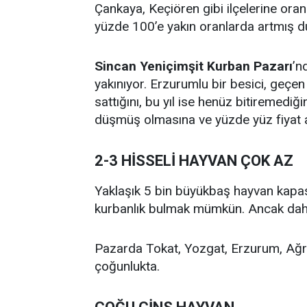
Çankaya, Keçiören gibi ilçelerine ora
yüzde 100’e yakın oranlarda artmış 
Sincan Yeniçimşit Kurban Pazarı
’n
yakınıyor. Erzurumlu bir besici, geçe
sattığını, bu yıl ise henüz bitiremediğ
düşmüş olmasına ve yüzde yüz fiyat ar
2-3 HİSSELİ HAYVAN ÇOK AZ
Yaklaşık 5 bin büyükbaş hayvan kapas
kurbanlık bulmak mümkün. Ancak daha ç
Pazarda Tokat, Yozgat, Erzurum, Ağrı,
çoğunlukta.