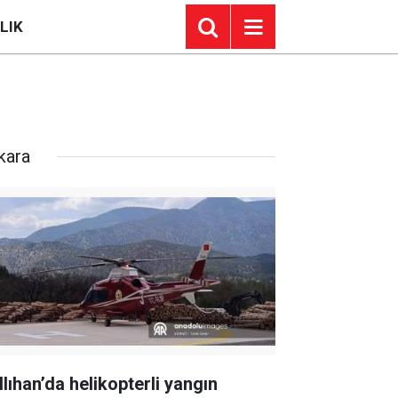
LIK
kara
llıhan’da helikopterli yangın