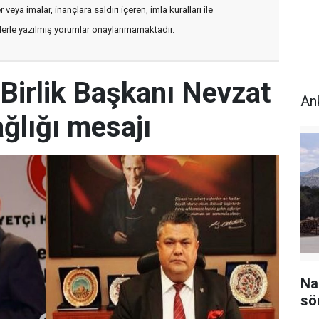
veya imalar, inançlara saldırı içeren, imla kuralları ile
flerle yazılmış yorumlar onaylanmamaktadır.
Birlik Başkanı Nevzat
An
ğlığı mesajı
Na
sö