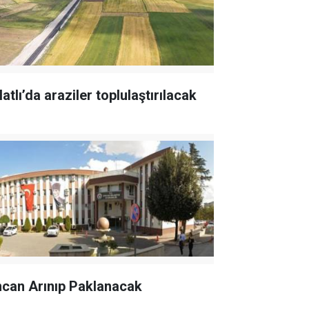
atlı’da araziler toplulaştırılacak
ncan Arınıp Paklanacak