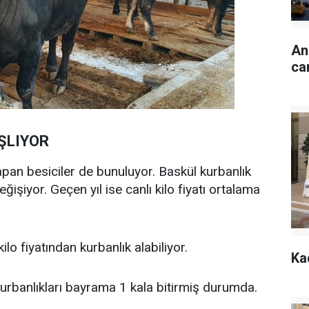
An
ca
AŞLIYOR
apan besiciler de bunuluyor. Baskül kurbanlık
ğişiyor. Geçen yıl ise canlı kilo fiyatı ortalama
ilo fiyatından kurbanlık alabiliyor.
Ka
 kurbanlıkları bayrama 1 kala bitirmiş durumda.