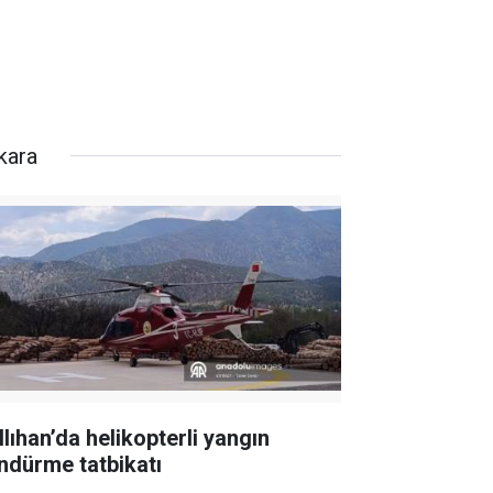
kara
llıhan’da helikopterli yangın
ndürme tatbikatı