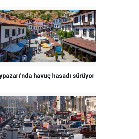
ypazarı'nda havuç hasadı sürüyor