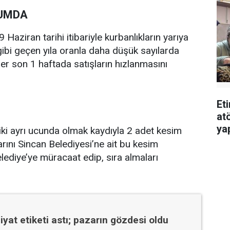
RUMDA
Haziran tarihi itibariyle kurbanlıkların yarıya
gibi geçen yıla oranla daha düşük sayılarda
ler son 1 haftada satışların hızlanmasını
Et
atö
ya
iki ayrı ucunda olmak kaydıyla 2 adet kesim
rını Sincan Belediyesi’ne ait bu kesim
elediye’ye müracaat edip, sıra almaları
iyat etiketi astı; pazarın gözdesi oldu