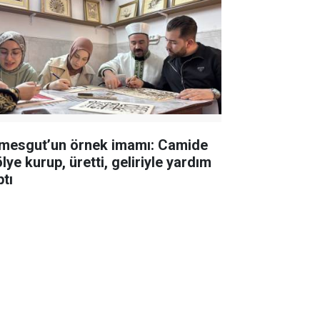
imesgut’un örnek imamı: Camide
lye kurup, üretti, geliriyle yardım
ptı