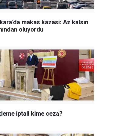
kara'da makas kazası: Az kalsın
nından oluyordu
deme iptali kime ceza?