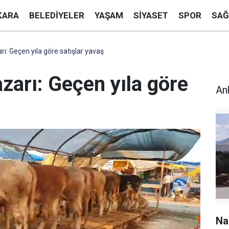
KARA
BELEDIYELER
YAŞAM
SIYASET
SPOR
SAĞ
ı: Geçen yıla göre satışlar yavaş
zarı: Geçen yıla göre
An
Na