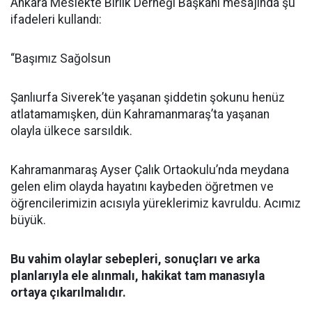
Ankara Meslekte Birlik Derneği Başkanı mesajında şu
ifadeleri kullandı:
“Başımız Sağolsun
Şanlıurfa Siverek’te yaşanan şiddetin şokunu henüz
atlatamamışken, dün Kahramanmaraş’ta yaşanan
olayla ülkece sarsıldık.
Kahramanmaraş Ayser Çalık Ortaokulu’nda meydana
gelen elim olayda hayatını kaybeden öğretmen ve
öğrencilerimizin acısıyla yüreklerimiz kavruldu. Acımız
büyük.
Bu vahim olaylar sebepleri, sonuçları ve arka
planlarıyla ele alınmalı, hakikat tam manasıyla
ortaya çıkarılmalıdır.