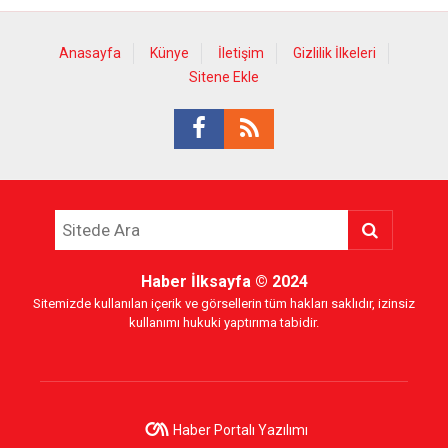
Anasayfa
Künye
İletişim
Gizlilik İlkeleri
Sitene Ekle
Haber İlksayfa
© 2024
Sitemizde kullanılan içerik ve görsellerin tüm hakları saklıdır, izinsiz
kullanımı hukuki yaptırıma tabidir.
Haber Portalı Yazılımı