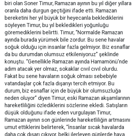
biri olan Soner Timur, Ramazan ayının bu yıl diğer yıllara
oranla daha durgun geçtiğini ifade etti. Ramazan
bereketini her yıl büyük bir heyecanla beklediklerini
söyleyen Timur, bu yıl bekledikleri yoğunluğu
göremediklerini belirtti. Timur, “Normalde Ramazan
ayında burada yürümek bile zordur. Bu sene havalar
soğuk olduğu için insanlar fazla gelmiyor. Biz esnaflar
da bu durumdan olumsuz etkileniyoruz” şeklinde
konuştu. “Genellikle Ramazan ayında Hamamönü'nde
adım atacak yer olmaz, sokaklar cıvıl cıvıl olurdu.
Fakat bu sene havaların soğuk olması sebebiyle
vatandaşlar çok fazla dışarıyı tercih etmiyor. Bu
durum, biz esnaflar için de büyük bir olumsuzluğa
neden oluyor” diyen Timur, eski Ramazan akşamlarının
hareketliliğini özlediklerini sözlerine ekledi. Satışların
düşük olduğunu ifade eden vurgulayan Timur,
Ramazan ayının son günlerinde hareketliliğin artmasını
umut ettiklerini belirterek, “İnsanlar sıcak havalarda
daha çok dışarı çıkıyor, belki ilerleyen günlerde hava