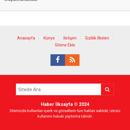
Anasayfa
Künye
İletişim
Gizlilik İlkeleri
Sitene Ekle
Haber İlksayfa
© 2024
Sitemizde kullanılan içerik ve görsellerin tüm hakları saklıdır, izinsiz
kullanımı hukuki yaptırıma tabidir.