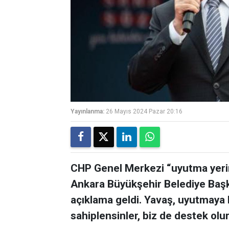
Yayınlanma:
26 Mayıs 2024 Pazar 20:16
CHP Genel Merkezi “uyutma yerin
Ankara Büyükşehir Belediye Başk
açıklama geldi. Yavaş, uyutmaya k
sahiplensinler, biz de destek olu