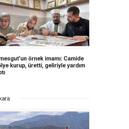
imesgut’un örnek imamı: Camide
lye kurup, üretti, geliriyle yardım
ptı
kara