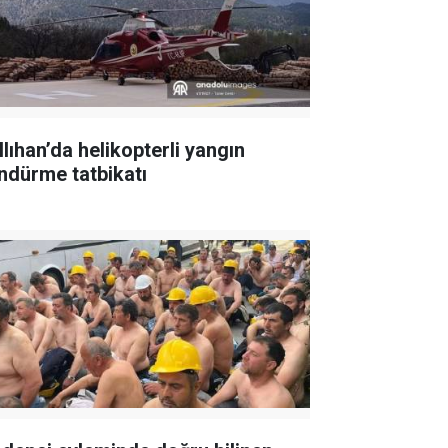
llıhan’da helikopterli yangın
ndürme tatbikatı