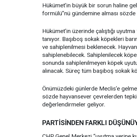
Hükümet’in büyük bir sorun haline ge
formülü”nü gündemine alması sözde ha
Hükümet’in üzerinde çalıştığı uyutma 
tanıyor. Başıboş sokak köpekleri barı
ve sahiplenilmesi beklenecek. Hayvanse
sahiplenebilecek. Sahiplenilecek köpe
sonunda sahiplenilmeyen köpek uyutu
alınacak. Süreç tüm başıboş sokak köp
Önümüzdeki günlerde Meclis’e gelmes
sözde hayvansever çevrelerden tepki s
değerlendirmeler geliyor.
PARTİSİNDEN FARKLI DÜŞÜNÜ
CHP Genel Merkezi “uyutma yerine kıs