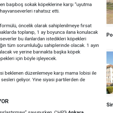
len başıboş sokak köpeklerine karşı “uyutma
yvanseverleri rahatsız etti.
formülü, öncelik olarak sahiplenilmeye fırsat
naklarda toplanıp, 1 ay boyunca ilana konulacak
Pol
verler bu ilanlardan istedikleri köpekleri
ğin tüm sorumluluğu sahiplerinde olacak. 1 ayın
lacak ve yerine barınakta başka köpek
ekleri için böyle işleyecek.
i beklenen düzenlemeye karşı mama lobisi ile
esleri geliyor. Yine siyasi partilerden de
YOR
Si
ırlaştırmayı” savunurken, CHP’li
Ankara