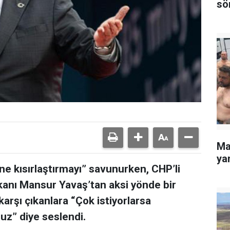
sö
Ma
yan
e kısırlaştırmayı” savunurken, CHP’li
anı Mansur Yavaş’tan aksi yönde bir
arşı çıkanlara “Çok istiyorlarsa
ruz” diye seslendi.