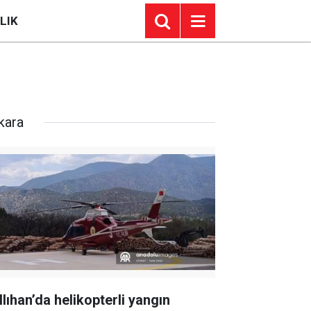
LIK
kara
llıhan’da helikopterli yangın