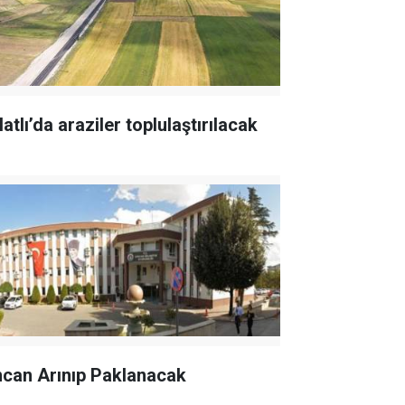
atlı’da araziler toplulaştırılacak
ncan Arınıp Paklanacak