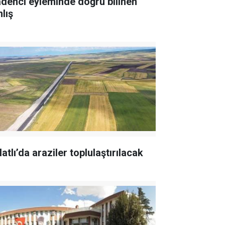
denci eyleminde doğru bilinen
lış
atlı’da araziler toplulaştırılacak