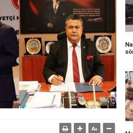
Na
sö