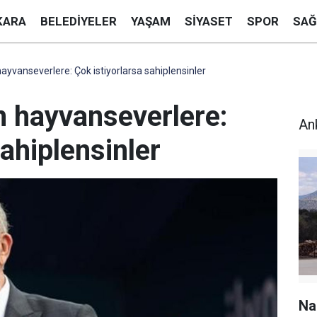
KARA
BELEDIYELER
YAŞAM
SIYASET
SPOR
SAĞ
yvanseverlere: Çok istiyorlarsa sahiplensinler
 hayvanseverlere:
An
sahiplensinler
Na