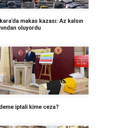
kara'da makas kazası: Az kalsın
nından oluyordu
deme iptali kime ceza?