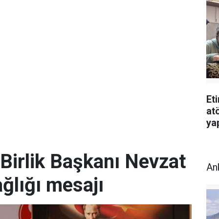
Et
atö
ya
Birlik Başkanı Nevzat
An
ğlığı mesajı