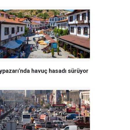
ypazarı'nda havuç hasadı sürüyor