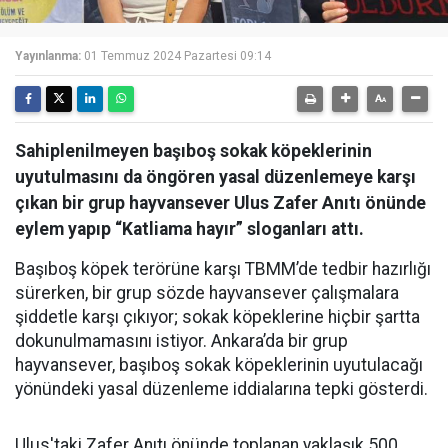
Yayınlanma:
01 Temmuz 2024 Pazartesi 09:14
Sahiplenilmeyen başıboş sokak köpeklerinin
uyutulmasını da öngören yasal düzenlemeye karşı
çıkan bir grup hayvansever Ulus Zafer Anıtı önünde
eylem yapıp “Katliama hayır” sloganları attı.
Başıboş köpek terörüne karşı TBMM’de tedbir hazırlığı
sürerken, bir grup sözde hayvansever çalışmalara
şiddetle karşı çıkıyor; sokak köpeklerine hiçbir şartta
dokunulmamasını istiyor. Ankara’da bir grup
hayvansever, başıboş sokak köpeklerinin uyutulacağı
yönündeki yasal düzenleme iddialarına tepki gösterdi.
Ulus'taki Zafer Anıtı önünde toplanan yaklaşık 500