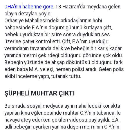
DHA’nın haberine göre
, 13 Haziran'da meydana gelen
olayın detayları şöyle:
Orhaniye Mahallesi’ndeki arkadaşlarının hobi
bahçesinde E.A.'nın doğum gününü kutlayan çift,
bebek uyuduktan bir süre sonra duydukları ses
üzerine çatıyı kontrol etti. Çift, E.A.'nın uyuduğu
verandanın tavanında delik ve bebeğin bir karış kadar
yanında mermi çekirdeği olduğunu görünce şok oldu.
Bebeğin yüzünde de ahşap döküntüsü olduğunu fark
eden baba M.A. ve eşi, hemen polisi aradı. Gelen polis
ekibi inceleme yaptı, tutanak tuttu.
ŞÜPHELİ MUHTAR ÇIKTI
Bu sırada sosyal medyada aynı mahalledeki konakta
yapılan kına eğlencesinde muhtar C.Y.'nin tabanca ile
havaya ateş ederken çekilen videosu paylaşıldı. E.A.
adlı bebeğin uyurken yanına düşen merminin C.Y.'nin