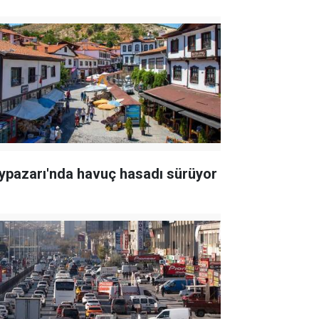
ypazarı'nda havuç hasadı sürüyor