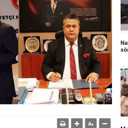
Na
sö