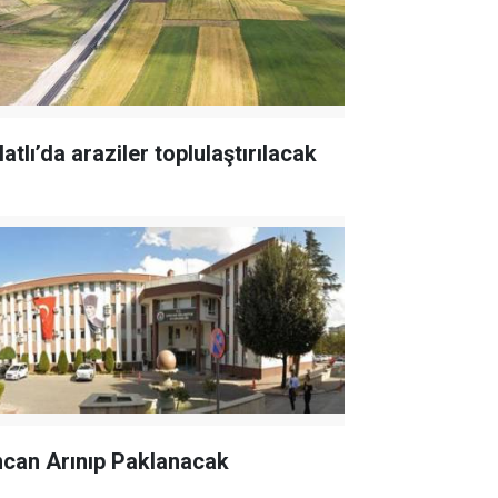
atlı’da araziler toplulaştırılacak
ncan Arınıp Paklanacak