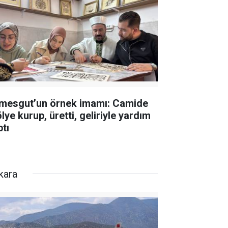
imesgut’un örnek imamı: Camide
lye kurup, üretti, geliriyle yardım
ptı
kara