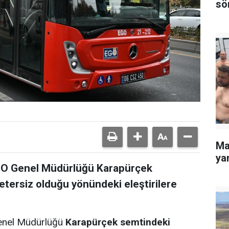
sö
Ma
yan
GO Genel Müdürlüğü Karapürçek
etersiz olduğu yönündeki eleştirilere
Genel Müdürlüğü
Karapürçek semtindeki