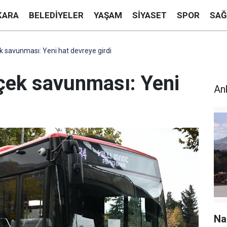
KARA
BELEDIYELER
YAŞAM
SIYASET
SPOR
SAĞ
 savunması: Yeni hat devreye girdi
çek savunması: Yeni
An
Na