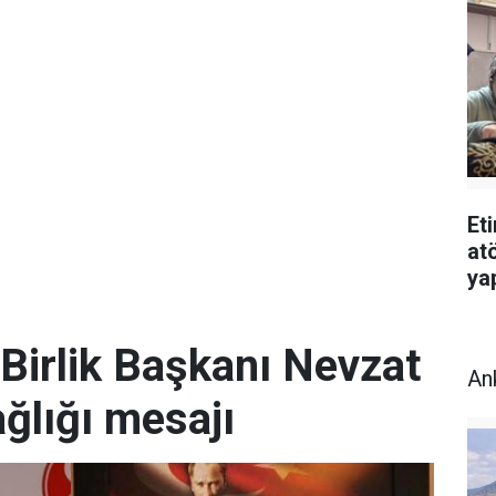
Et
atö
ya
Birlik Başkanı Nevzat
An
ğlığı mesajı