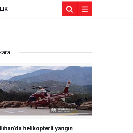
LIK
kara
llıhan’da helikopterli yangın