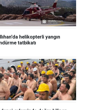
llıhan’da helikopterli yangın
ndürme tatbikatı