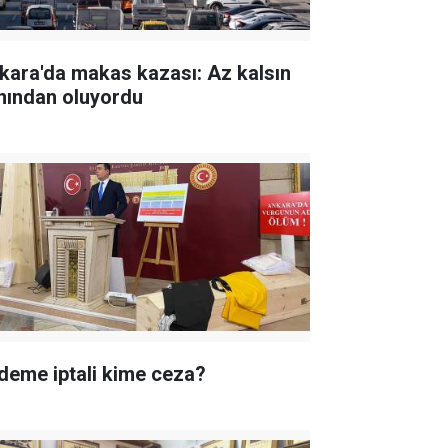
kara'da makas kazası: Az kalsın
nından oluyordu
deme iptali kime ceza?