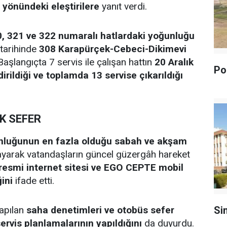
 yönündeki eleştirilere
yanıt verdi.
0, 321 ve 322 numaralı hatlardaki yoğunluğu
tarihinde
308 Karapürçek-Cebeci-Dikimevi
 Başlangıçta 7 servis ile çalışan hattın
20 Aralık
Pol
dirildiği ve toplamda 13 servise çıkarıldığı
EK SEFER
ğunluğunun en fazla olduğu sabah ve akşam
yarak vatandaşların güncel güzergâh hareket
esmi internet sitesi ve EGO CEPTE mobil
ini
ifade etti.
apılan
saha denetimleri ve otobüs sefer
Si
ervis planlamalarının yapıldığını
da duyurdu.