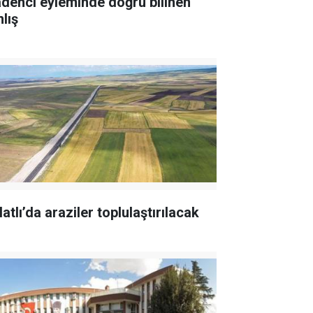
denci eyleminde doğru bilinen
lış
atlı’da araziler toplulaştırılacak