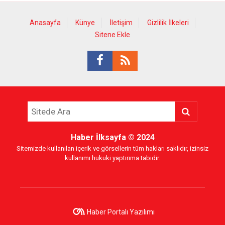
Anasayfa
Künye
İletişim
Gizlilik İlkeleri
Sitene Ekle
Haber İlksayfa
© 2024
Sitemizde kullanılan içerik ve görsellerin tüm hakları saklıdır, izinsiz
kullanımı hukuki yaptırıma tabidir.
Haber Portalı Yazılımı