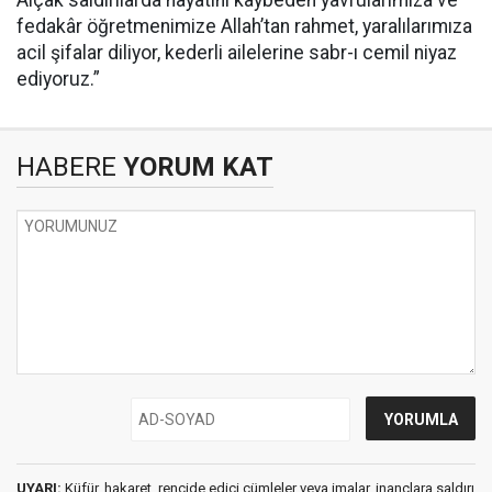
Alçak saldırılarda hayatını kaybeden yavrularımıza ve
fedakâr öğretmenimize Allah’tan rahmet, yaralılarımıza
acil şifalar diliyor, kederli ailelerine sabr-ı cemil niyaz
ediyoruz.”
HABERE
YORUM KAT
UYARI:
Küfür, hakaret, rencide edici cümleler veya imalar, inançlara saldırı