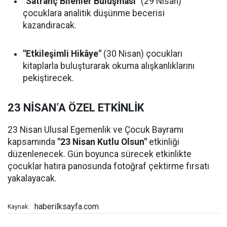
"Satranç Bilenler Buluşması"
(29 Nisan)
çocuklara analitik düşünme becerisi
kazandıracak.
"Etkileşimli Hikâye"
(30 Nisan) çocukları
kitaplarla buluşturarak okuma alışkanlıklarını
pekiştirecek.
23 NİSAN’A ÖZEL ETKİNLİK
23 Nisan Ulusal Egemenlik ve Çocuk Bayramı
kapsamında
"23 Nisan Kutlu Olsun"
etkinliği
düzenlenecek. Gün boyunca sürecek etkinlikte
çocuklar hatıra panosunda fotoğraf çektirme fırsatı
yakalayacak.
haberilksayfa.com
Kaynak: