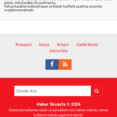
içeren, imla kuralları ile yazılmamış,
Türkçe karakter kullanılmayan ve büyük harflerle yazılmış yorumlar
onaylanmamaktadır.
Anasayfa
Künye
İletişim
Gizlilik İlkeleri
Sitene Ekle
Haber İlksayfa
© 2024
Sitemizde kullanılan içerik ve görsellerin tüm hakları saklıdır, izinsiz
kullanımı hukuki yaptırıma tabidir.