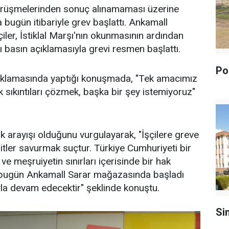
görüşmelerinden sonuç alınamaması üzerine
a bugün itibariyle grev başlattı. Ankamall
iler, İstiklal Marşı'nın okunmasının ardından
 basın açıklamasıyla grevi resmen başlattı.
Pol
ıklamasında yaptığı konuşmada, "Tek amacımız
 sıkıntıları çözmek, başka bir şey istemiyoruz"
k arayışı olduğunu vurgulayarak, "İşçilere greve
tler savurmak suçtur. Türkiye Cumhuriyeti bir
ve meşruiyetin sınırları içerisinde bir hak
v bugün Ankamall Sarar mağazasında başladı
la devam edecektir" şeklinde konuştu.
Si