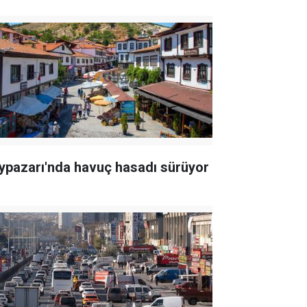
ypazarı'nda havuç hasadı sürüyor