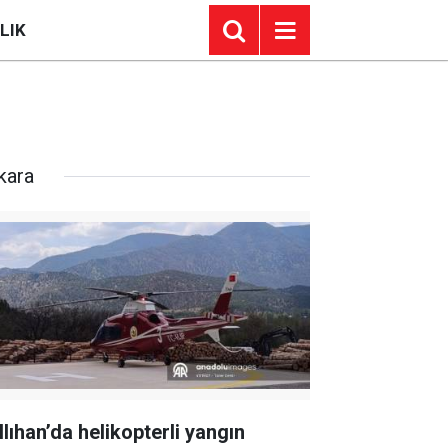
LIK
kara
llıhan’da helikopterli yangın