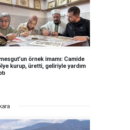
imesgut’un örnek imamı: Camide
lye kurup, üretti, geliriyle yardım
ptı
kara