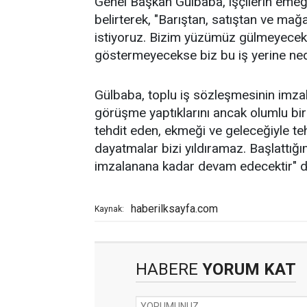
Genel Başkan Gülbaba, işçilerin emeği
belirterek, "Barıştan, satıştan ve m
istiyoruz. Bizim yüzümüz gülmeyecek
göstermeyecekse biz bu iş yerine nede
Gülbaba, toplu iş sözleşmesinin imzala
görüşme yaptıklarını ancak olumlu bir d
tehdit eden, ekmeği ve geleceğiyle teh
dayatmalar bizi yıldıramaz. Başlattığı
imzalanana kadar devam edecektir" d
haberilksayfa.com
Kaynak:
HABERE
YORUM KAT