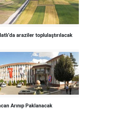
atlı’da araziler toplulaştırılacak
ncan Arınıp Paklanacak