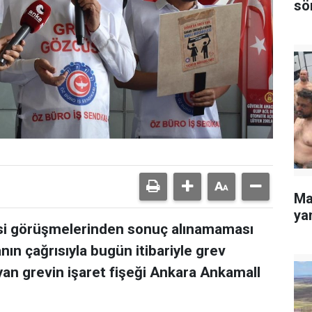
sö
Ma
yan
esi görüşmelerinden sonuç alınamaması
nın çağrısıyla bugün itibariyle grev
yan grevin işaret fişeği Ankara Ankamall