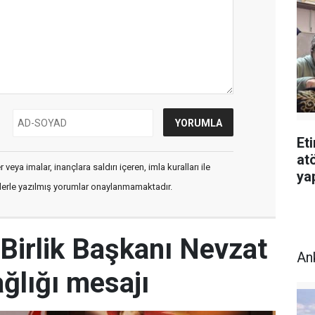
Et
atö
veya imalar, inançlara saldırı içeren, imla kuralları ile
ya
flerle yazılmış yorumlar onaylanmamaktadır.
Birlik Başkanı Nevzat
An
ğlığı mesajı