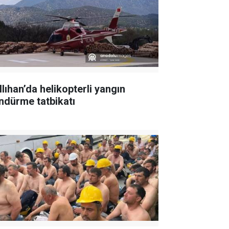
llıhan’da helikopterli yangın
ndürme tatbikatı