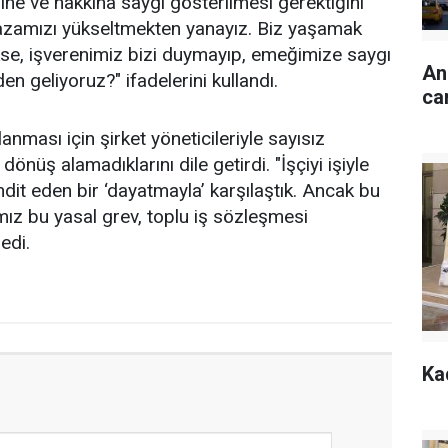
ne ve hakkına saygı gösterilmesi gerektiğini
ağazamızı yükseltmekten yanayız. Biz yaşamak
se, işverenimiz bizi duymayıp, emeğimize saygı
An
n geliyoruz?" ifadelerini kullandı.
ca
nması için şirket yöneticileriyle sayısız
önüş alamadıklarını dile getirdi. "İşçiyi işiyle
dit eden bir ‘dayatmayla’ karşılaştık. Ancak bu
mız bu yasal grev, toplu iş sözleşmesi
edi.
Ka