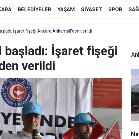
KARA
BELEDIYELER
YAŞAM
SIYASET
SPOR
SAĞ
şladı: İşaret fişeği Ankara Ankamall'den verildi
 başladı: İşaret fişeği
An
en verildi
Na