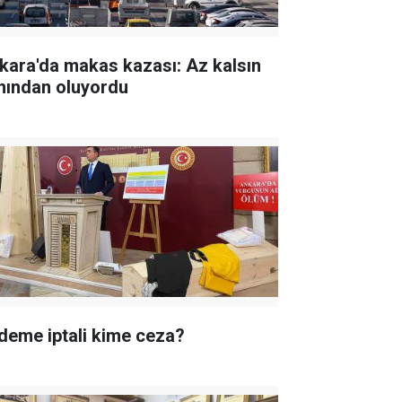
kara'da makas kazası: Az kalsın
nından oluyordu
deme iptali kime ceza?