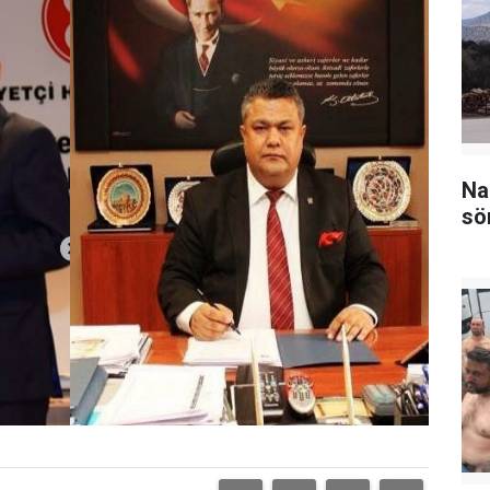
Na
sö