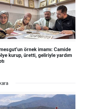
imesgut’un örnek imamı: Camide
lye kurup, üretti, geliriyle yardım
ptı
kara