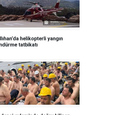
llıhan’da helikopterli yangın
ndürme tatbikatı