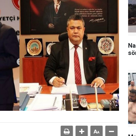
Na
sö