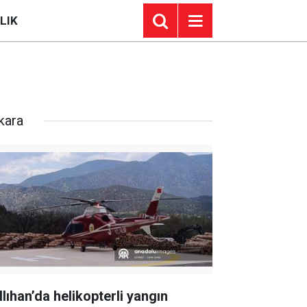
LIK
kara
llıhan’da helikopterli yangın