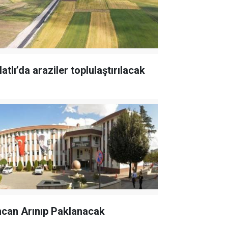
atlı’da araziler toplulaştırılacak
ncan Arınıp Paklanacak