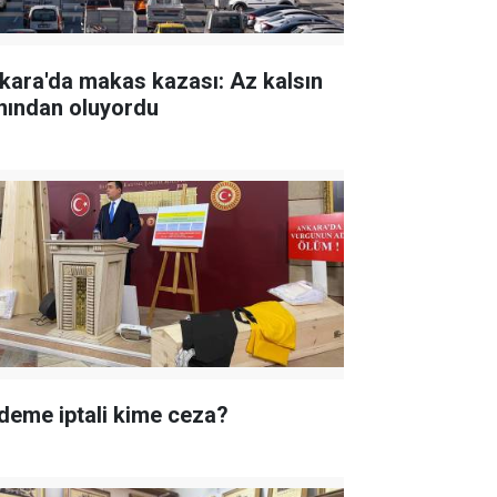
kara'da makas kazası: Az kalsın
nından oluyordu
deme iptali kime ceza?