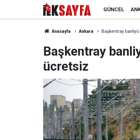
GÜNCEL
AN
Anasayfa
Ankara
Başkentray banliyö 
Başkentray banliy
ücretsiz