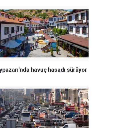
ypazarı'nda havuç hasadı sürüyor