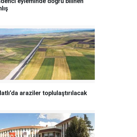
denci eyleminde doğru bilinen
lış
atlı’da araziler toplulaştırılacak