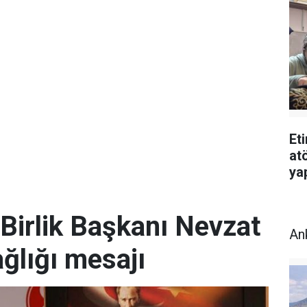
Et
atö
ya
Birlik Başkanı Nevzat
An
ğlığı mesajı