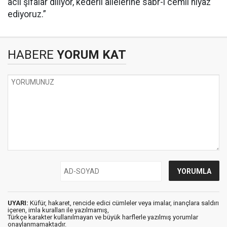
acil şifalar diliyor, kederli ailelerine sabr-ı cemil niyaz
ediyoruz.”
HABERE
YORUM KAT
UYARI:
Küfür, hakaret, rencide edici cümleler veya imalar, inançlara saldırı
içeren, imla kuralları ile yazılmamış,
Türkçe karakter kullanılmayan ve büyük harflerle yazılmış yorumlar
onaylanmamaktadır.