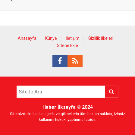
Anasayfa
Künye
İletişim
Gizlilik İlkeleri
Sitene Ekle
Haber İlksayfa
© 2024
Sitemizde kullanılan içerik ve görsellerin tüm hakları saklıdır, izinsiz
kullanımı hukuki yaptırıma tabidir.