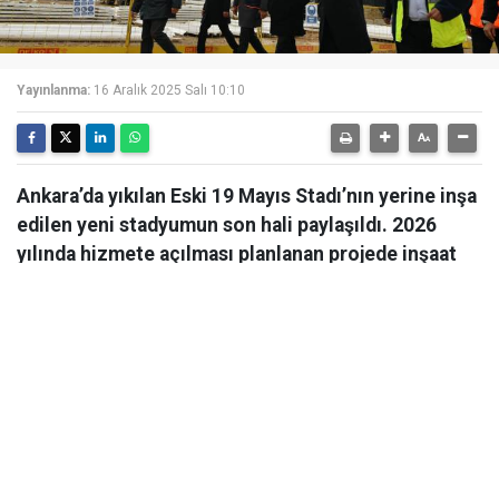
Yayınlanma:
16 Aralık 2025 Salı 10:10
Ankara’da yıkılan Eski 19 Mayıs Stadı’nın yerine inşa
edilen yeni stadyumun son hali paylaşıldı. 2026
yılında hizmete açılması planlanan projede inşaat
çalışmaları hızla devam ediyor.
Ankara’da yıkılan Eski 19 Mayıs Stadı’nın yerine inşa
edilen yeni stadyumun son hali paylaşıldı. 2026 yılında
hizmete açılması planlanan projede inşaat çalışmaları
hızla devam ediyor. Ankara Valisi Vasip Şahin eski 19
Mayıs Stadı’nın yerine yapımı süren yeni stadyum
inşaatında incelemelerde bulundu.