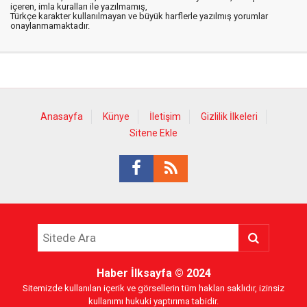
içeren, imla kuralları ile yazılmamış,
Türkçe karakter kullanılmayan ve büyük harflerle yazılmış yorumlar
onaylanmamaktadır.
Anasayfa
Künye
İletişim
Gizlilik İlkeleri
Sitene Ekle
Haber İlksayfa
© 2024
Sitemizde kullanılan içerik ve görsellerin tüm hakları saklıdır, izinsiz
kullanımı hukuki yaptırıma tabidir.