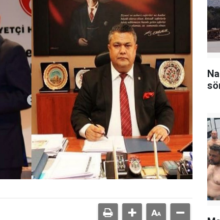
Na
sö