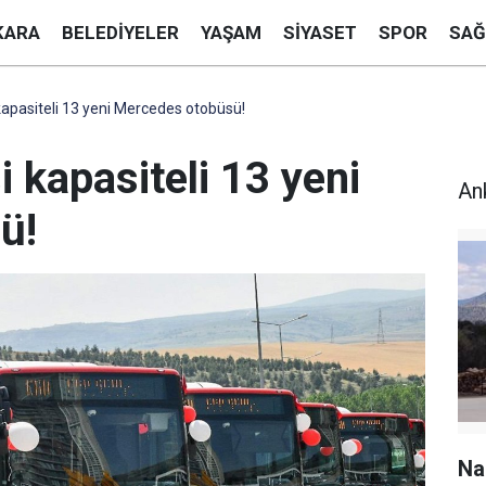
KARA
BELEDIYELER
YAŞAM
SIYASET
SPOR
SAĞ
kapasiteli 13 yeni Mercedes otobüsü!
i kapasiteli 13 yeni
An
ü!
Na