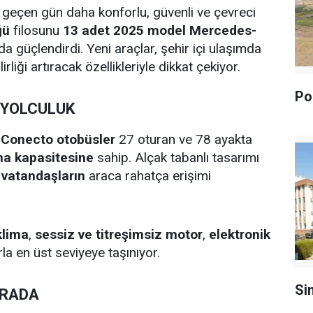
 geçen gün daha konforlu, güvenli ve çevreci
ğü
filosunu
13 adet 2025 model Mercedes-
da güçlendirdi. Yeni araçlar, şehir içi ulaşımda
liği artıracak özellikleriyle dikkat çekiyor.
Pol
 YOLCULUK
ı Conecto otobüsler
27 oturan ve 78 ayakta
ma kapasitesine
sahip. Alçak tabanlı tasarımı
ı vatandaşların
araca rahatça erişimi
klima
,
sessiz ve titreşimsiz motor
,
elektronik
la en üst seviyeye taşınıyor.
Si
ARADA