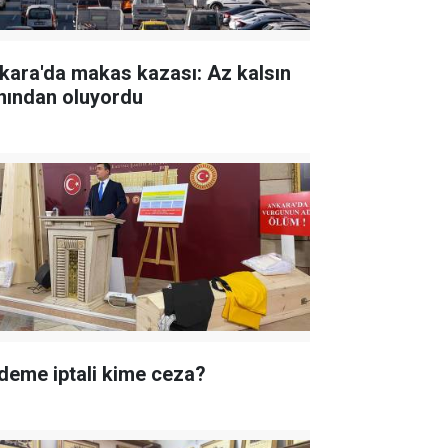
kara'da makas kazası: Az kalsın
nından oluyordu
deme iptali kime ceza?