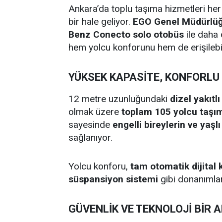
Ankara’da toplu taşıma hizmetleri her
bir hale geliyor.
EGO Genel Müdürlü
Benz Conecto solo otobüs
ile daha 
hem yolcu konforunu hem de erişilebilir
YÜKSEK KAPASİTE, KONFORLU
12 metre uzunluğundaki
dizel yakıtl
olmak üzere
toplam 105 yolcu taşı
sayesinde
engelli bireylerin ve yaşl
sağlanıyor.
Yolcu konforu,
tam otomatik dijital 
süspansiyon sistemi
gibi donanımlar
GÜVENLİK VE TEKNOLOJİ BİR 