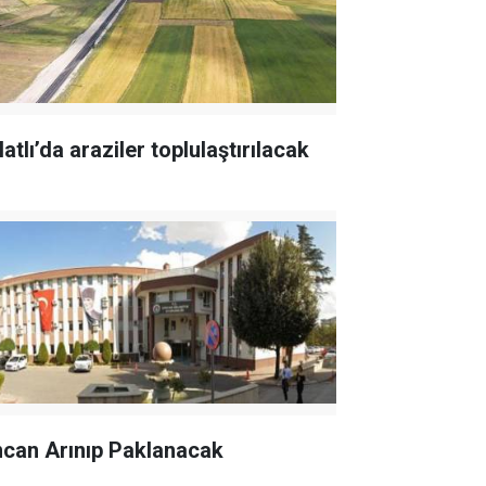
atlı’da araziler toplulaştırılacak
ncan Arınıp Paklanacak