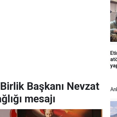
Et
atö
ya
Birlik Başkanı Nevzat
An
ğlığı mesajı