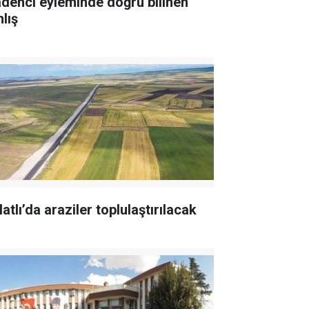
denci eyleminde doğru bilinen
lış
atlı’da araziler toplulaştırılacak