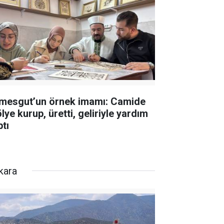
imesgut’un örnek imamı: Camide
lye kurup, üretti, geliriyle yardım
ptı
kara