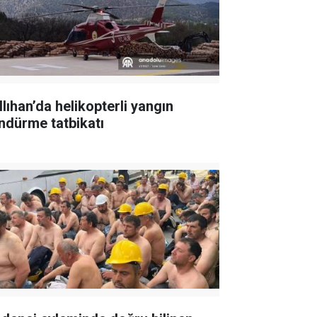
llıhan’da helikopterli yangın
ndürme tatbikatı