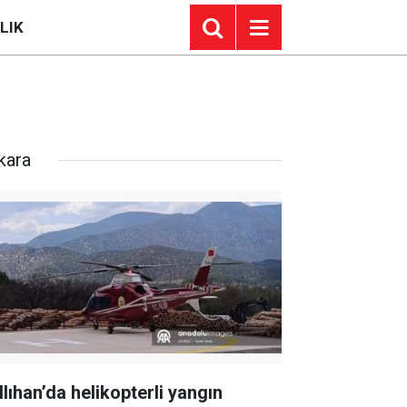
LIK
kara
llıhan’da helikopterli yangın