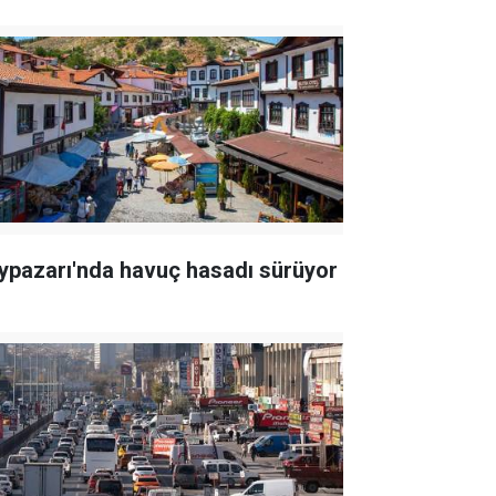
ypazarı'nda havuç hasadı sürüyor