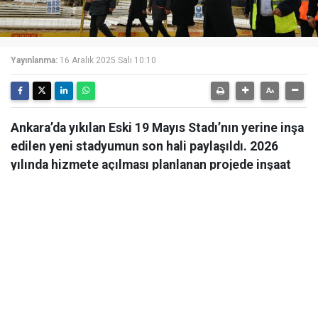
Yayınlanma:
16 Aralık 2025 Salı 10:10
Ankara’da yıkılan Eski 19 Mayıs Stadı’nın yerine inşa
edilen yeni stadyumun son hali paylaşıldı. 2026
yılında hizmete açılması planlanan projede inşaat
çalışmaları hızla devam ediyor.
Ankara’da yıkılan Eski 19 Mayıs Stadı’nın yerine inşa
edilen yeni stadyumun son hali paylaşıldı. 2026 yılında
hizmete açılması planlanan projede inşaat çalışmaları
hızla devam ediyor. Ankara Valisi Vasip Şahin eski 19
Mayıs Stadı’nın yerine yapımı süren yeni stadyum
inşaatında incelemelerde bulundu.