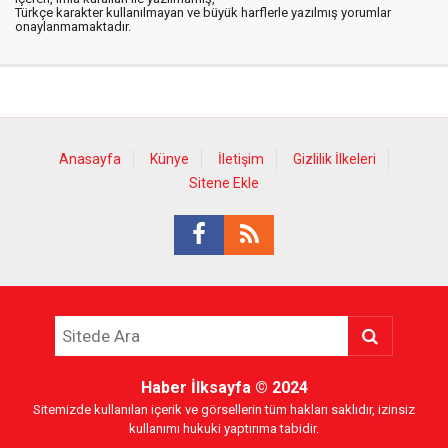
Türkçe karakter kullanılmayan ve büyük harflerle yazılmış yorumlar
onaylanmamaktadır.
Anasayfa
Künye
İletişim
Gizlilik İlkeleri
Sitene Ekle
Haber İlksayfa
© 2024
Sitemizde kullanılan içerik ve görsellerin tüm hakları saklıdır, izinsiz
kullanımı hukuki yaptırıma tabidir.