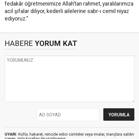
fedakâr öğretmenimize Allah’tan rahmet, yaralılarımıza
acil şifalar diliyor, kederli ailelerine sabr-ı cemil niyaz
ediyoruz.”
HABERE
YORUM KAT
UYARI:
Küfür, hakaret, rencide edici cümleler veya imalar, inançlara saldırı
içeren, imla kuralları ile yazılmamış,