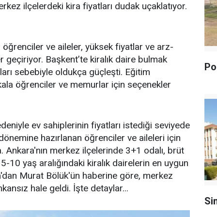
kez ilçelerdeki kira fiyatları dudak uçaklatıyor.
 öğrenciler ve aileler, yüksek fiyatlar ve arz-
r geçiriyor. Başkent’te kiralık daire bulmak
Pol
ları sebebiyle oldukça güçleşti. Eğitim
kala öğrenciler ve memurlar için seçenekler
edeniyle ev sahiplerinin fiyatları istediği seviyede
dönemine hazırlanan öğrenciler ve aileleri için
. Ankara'nın merkez ilçelerinde 3+1 odalı, brüt
10 yaş aralığındaki kiralık dairelerin en uygun
om'dan Murat Bölük'ün haberine göre, merkez
kansız hale geldi. İşte detaylar...
Si