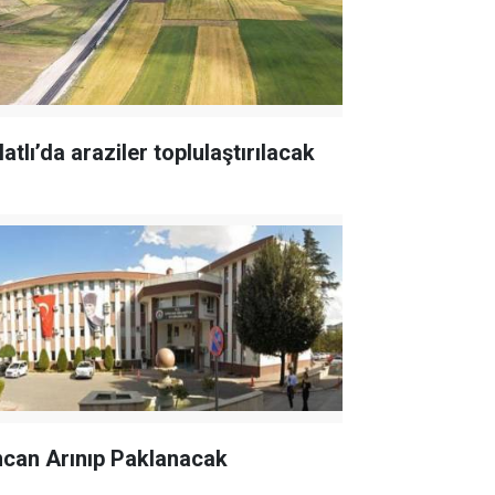
atlı’da araziler toplulaştırılacak
ncan Arınıp Paklanacak