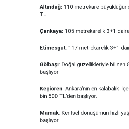
Altındağ:
110 metrekare büyüklüğündek
TL.
Çankaya:
105 metrekarelik 3+1 dairel
Etimesgut
: 117 metrekarelik 3+1 dair
Gölbaşı
: Doğal güzellikleriyle bilinen
başlıyor.
Keçiören
: Ankara'nın en kalabalık ilçe
bin 500 TL’den başlıyor.
Mamak
: Kentsel dönüşümün hızlı ya
başlıyor.