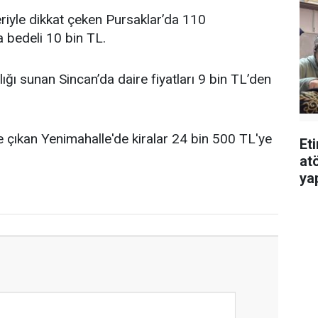
eriyle dikkat çeken Pursaklar’da 110
a bedeli 10 bin TL.
ığı sunan Sincan’da daire fiyatları 9 bin TL’den
 çıkan Yenimahalle'de kiralar 24 bin 500 TL'ye
Et
atö
ya