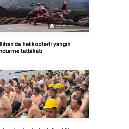
llıhan’da helikopterli yangın
ndürme tatbikatı