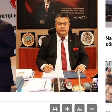
Na
sö