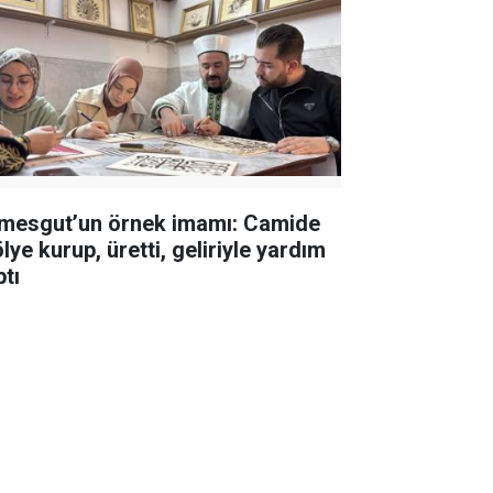
imesgut’un örnek imamı: Camide
lye kurup, üretti, geliriyle yardım
ptı