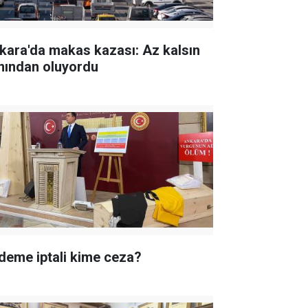
kara'da makas kazası: Az kalsın
nından oluyordu
deme iptali kime ceza?