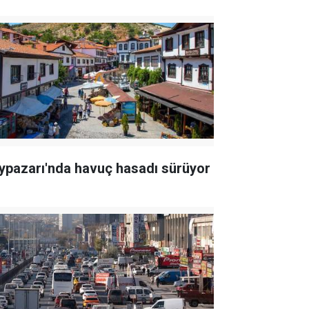
ypazarı'nda havuç hasadı sürüyor