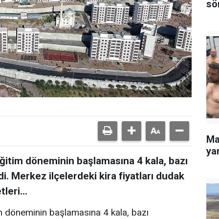
sö
Ma
yan
Eğitim döneminin başlamasına 4 kala, bazı
. Merkez ilçelerdeki kira fiyatları dudak
leri...
im döneminin başlamasına 4 kala, bazı