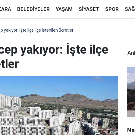
KARA
BELEDIYELER
YAŞAM
SIYASET
SPOR
SAĞ
 yakıyor: İşte ilçe ilçe istenilen ücretler
cep yakıyor: İşte ilçe
An
tler
Na