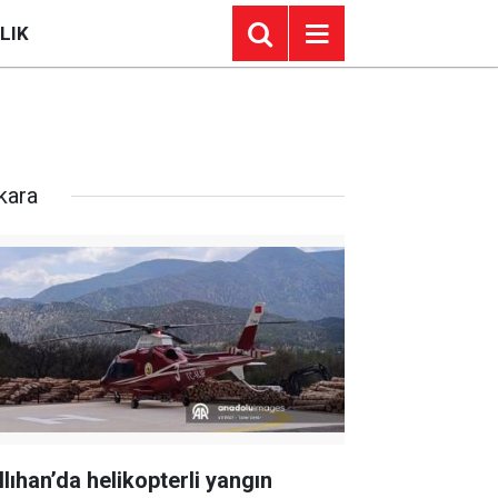
LIK
kara
llıhan’da helikopterli yangın