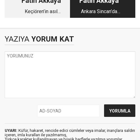
Fatih Akkaya
Fatih Akkaya
Keçiören’in asıl
Ankara Sincan’da
gündeme: Mesut mu
kuruldu, dünya devleri
Recep mi?
arasına girdi
YAZIYA
YORUM KAT
UYARI:
Küfür, hakaret, rencide edici cümleler veya imalar, inançlara saldırı
içeren, imla kuralları ile yazılmamış,
Türkçe karakter kullanılmayan ve büyük harflerle yazılmış yorumlar