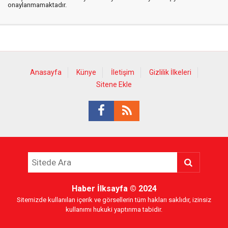
onaylanmamaktadır.
Anasayfa
Künye
İletişim
Gizlilik İlkeleri
Sitene Ekle
Haber İlksayfa
© 2024
Sitemizde kullanılan içerik ve görsellerin tüm hakları saklıdır, izinsiz
kullanımı hukuki yaptırıma tabidir.