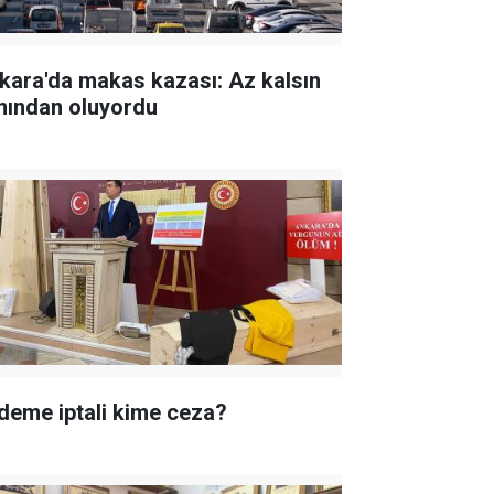
kara'da makas kazası: Az kalsın
nından oluyordu
deme iptali kime ceza?