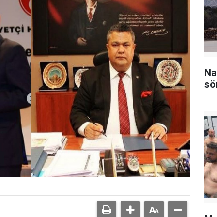
Na
sö