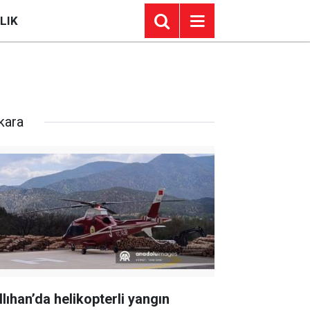
LIK
kara
llıhan’da helikopterli yangın