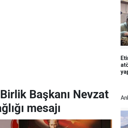
Et
atö
ya
Birlik Başkanı Nevzat
An
ğlığı mesajı