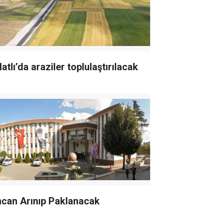
atlı’da araziler toplulaştırılacak
ncan Arınıp Paklanacak