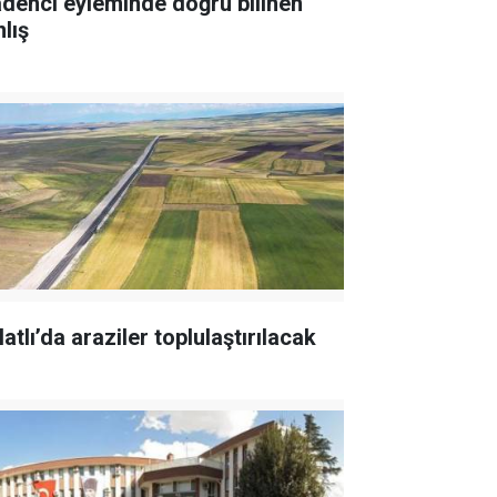
denci eyleminde doğru bilinen
lış
atlı’da araziler toplulaştırılacak