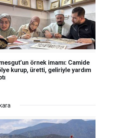
imesgut’un örnek imamı: Camide
lye kurup, üretti, geliriyle yardım
ptı
kara