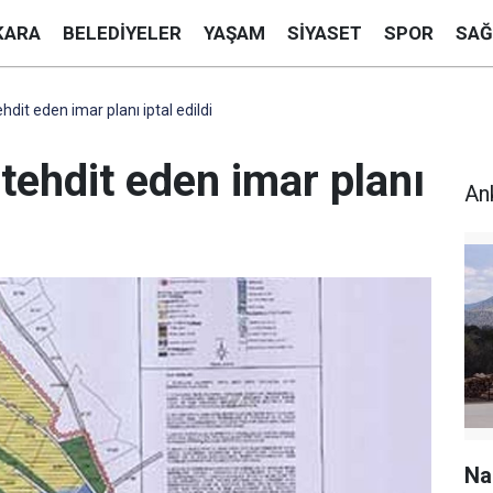
KARA
BELEDIYELER
YAŞAM
SIYASET
SPOR
SAĞ
dit eden imar planı iptal edildi
tehdit eden imar planı
An
Na