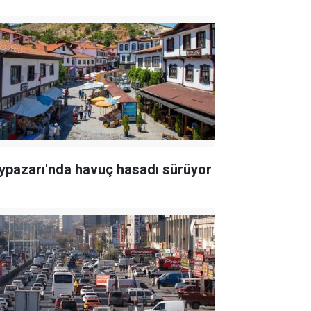
ypazarı'nda havuç hasadı sürüyor