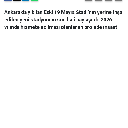
Ankara’da yıkılan Eski 19 Mayıs Stadı’nın yerine inşa
edilen yeni stadyumun son hali paylaşıldı. 2026
yılında hizmete açılması planlanan projede inşaat
çalışmaları hızla devam ediyor.
Ankara’da yıkılan Eski 19 Mayıs Stadı’nın yerine inşa
edilen yeni stadyumun son hali paylaşıldı. 2026 yılında
hizmete açılması planlanan projede inşaat çalışmaları
hızla devam ediyor. Ankara Valisi Vasip Şahin eski 19
Mayıs Stadı’nın yerine yapımı süren yeni stadyum
inşaatında incelemelerde bulundu.