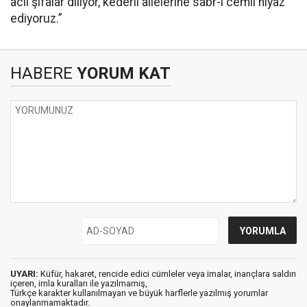
acil şifalar diliyor, kederli ailelerine sabr-ı cemil niyaz
ediyoruz.”
HABERE
YORUM KAT
UYARI:
Küfür, hakaret, rencide edici cümleler veya imalar, inançlara saldırı
içeren, imla kuralları ile yazılmamış,
Türkçe karakter kullanılmayan ve büyük harflerle yazılmış yorumlar
onaylanmamaktadır.