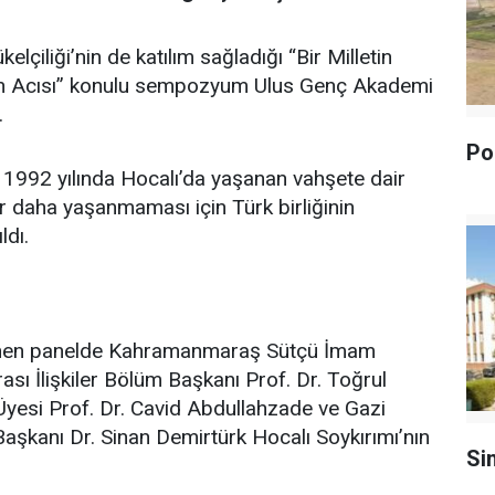
çiliği’nin de katılım sağladığı “Bir Milletin
en Acısı” konulu sempozyum Ulus Genç Akademi
.
Pol
992 yılında Hocalı’da yaşanan vahşete dair
bir daha yaşanmaması için Türk birliğinin
ldı.
lenen panelde Kahramanmaraş Sütçü İmam
rası İlişkiler Bölüm Başkanı Prof. Dr. Toğrul
Üyesi Prof. Dr. Cavid Abdullahzade ve Gazi
aşkanı Dr. Sinan Demirtürk Hocalı Soykırımı’nın
Si