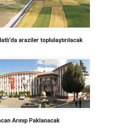
atlı’da araziler toplulaştırılacak
ncan Arınıp Paklanacak