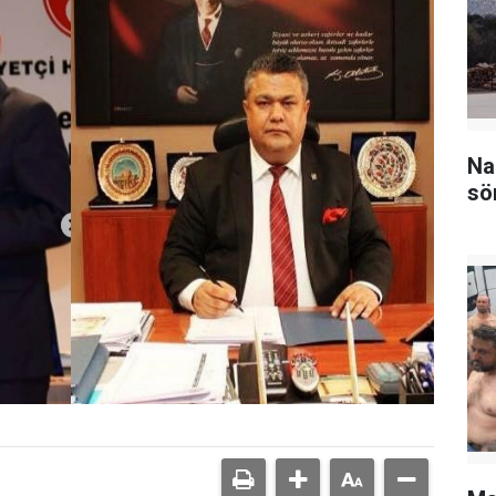
Na
sö