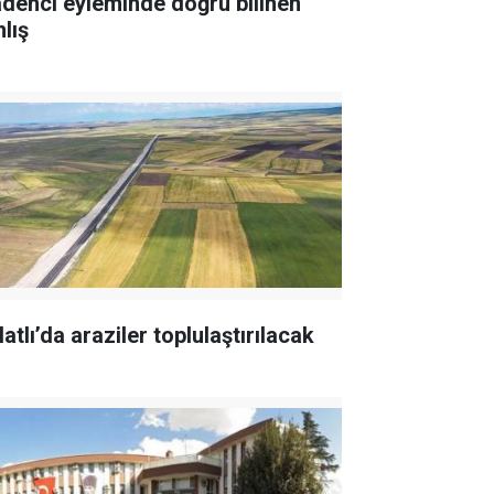
denci eyleminde doğru bilinen
lış
atlı’da araziler toplulaştırılacak