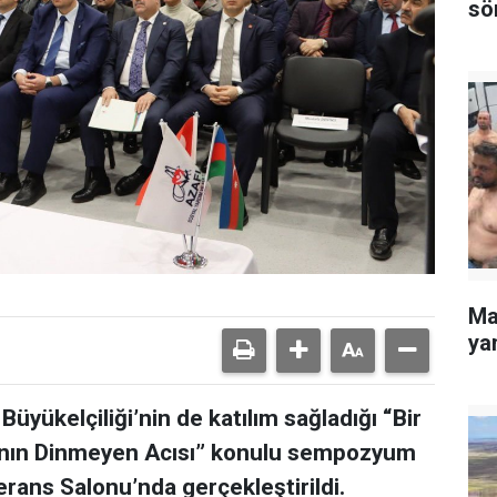
sö
Ma
yan
yükelçiliği’nin de katılım sağladığı “Bir
lının Dinmeyen Acısı” konulu sempozyum
ans Salonu’nda gerçekleştirildi.