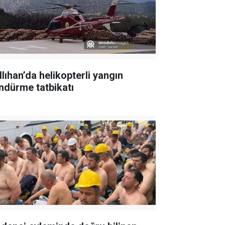
llıhan’da helikopterli yangın
ndürme tatbikatı