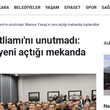
KARA
BELEDIYELER
YAŞAM
SIYASET
SPOR
SAĞ
amı'nı unutmadı: Mansur Yavaş'ın yeni açtığı mekanda toplandılar
liamı'nı unutmadı:
An
yeni açtığı mekanda
Na