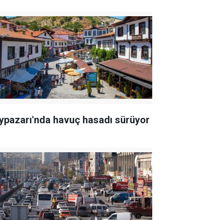
ypazarı'nda havuç hasadı sürüyor