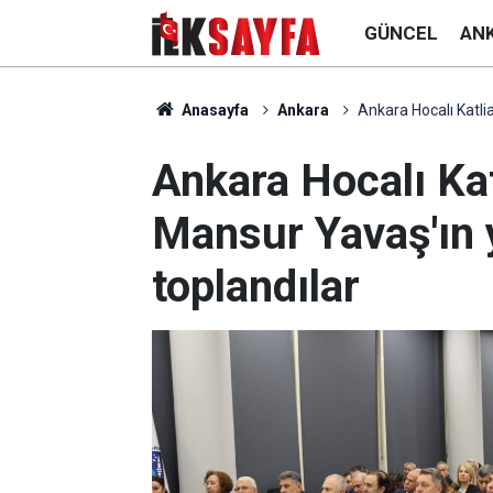
GÜNCEL
AN
Anasayfa
Ankara
Ankara Hocalı Katli
Ankara Hocalı Kat
Mansur Yavaş'ın 
toplandılar