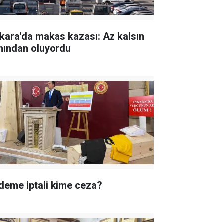
kara'da makas kazası: Az kalsın
nından oluyordu
deme iptali kime ceza?