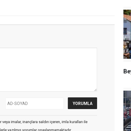
Be
veya imalar, inançlara saldırı içeren, imla kuralları ile
flerle yazılmış yorumlar onaylanmamaktadır.