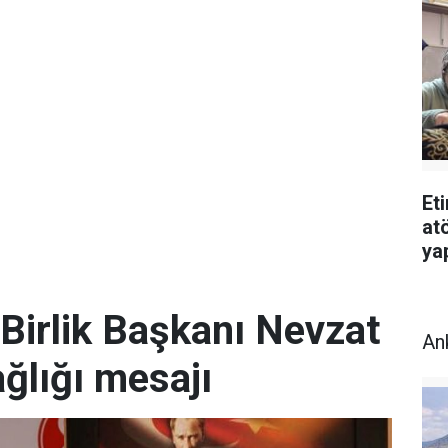
Et
atö
ya
Birlik Başkanı Nevzat
An
ğlığı mesajı