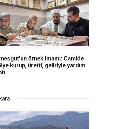
imesgut’un örnek imamı: Camide
lye kurup, üretti, geliriyle yardım
ptı
kara