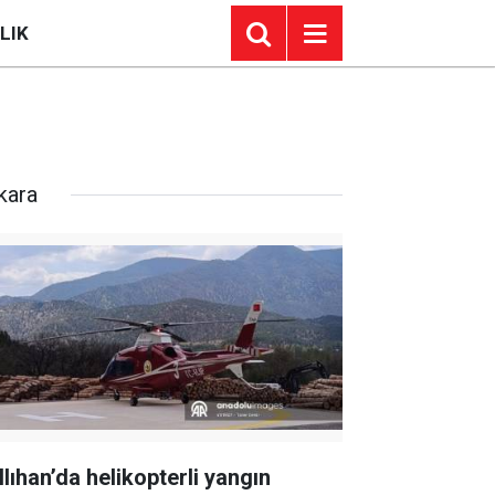
LIK
kara
llıhan’da helikopterli yangın