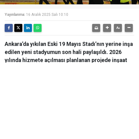
Yayınlanma:
16 Aralık 2025 Salı 10:10
Ankara’da yıkılan Eski 19 Mayıs Stadı’nın yerine inşa
edilen yeni stadyumun son hali paylaşıldı. 2026
yılında hizmete açılması planlanan projede inşaat
çalışmaları hızla devam ediyor.
Ankara’da yıkılan Eski 19 Mayıs Stadı’nın yerine inşa
edilen yeni stadyumun son hali paylaşıldı. 2026 yılında
hizmete açılması planlanan projede inşaat çalışmaları
hızla devam ediyor. Ankara Valisi Vasip Şahin eski 19
Mayıs Stadı’nın yerine yapımı süren yeni stadyum
inşaatında incelemelerde bulundu.